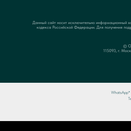
Данный сайт носит исключительно информационный хар
кодекса Российской Федерации. Для получения подр
© О
115093, г. Моск
WhatsApp* 
T