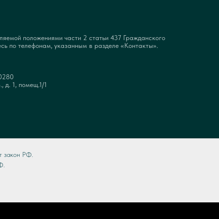
еляемой положениями части 2 статьи 437 Гражданского
есь по телефонам, указанным в разделе «Контакты».
0280
 д. 1, помещ.1/1
т закон РФ.
Ф.