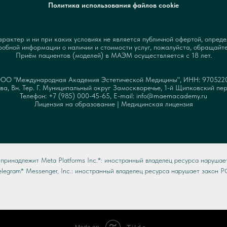
Политика использования файлов cookie
актер и ни при каких условиях не является публичной офертой, опред
обной информации о наличии и стоимости услуг, пожалуйста, обращайт
Приём пациентов (моделей) в МАЭМ осуществляется с 18 лет.
ОО "Международная Академия Эстетической Медицины", ИНН: 970522
ва, Вн. Тер. Г. Муниципальный округ Замоскворечье, 1-й Щипковский пер.,
Телефон: +7 (985) 000-45-65, E-mail: info@maemacademy.ru
Лицензия на образование
|
Медицинская лицензия
принадлежит Meta Platforms Inc.*: иностранный владелец ресурса нарушае
elegram* Messenger, Inc.: иностранный владелец ресурса нарушает закон Р