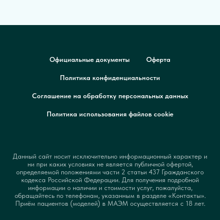
Официальные документы
Оферта
Политика конфиденциальности
Соглашение на обработку персональных данных
Политика использования файлов cookie
Данный сайт носит исключительно информационный характер и
ни при каких условиях не является публичной офертой,
определяемой положениями части 2 статьи 437 Гражданского
кодекса Российской Федерации. Для получения подробной
информации о наличии и стоимости услуг, пожалуйста,
обращайтесь по телефонам, указанным в разделе «Контакты».
Приём пациентов (моделей) в МАЭМ осуществляется с 18 лет.