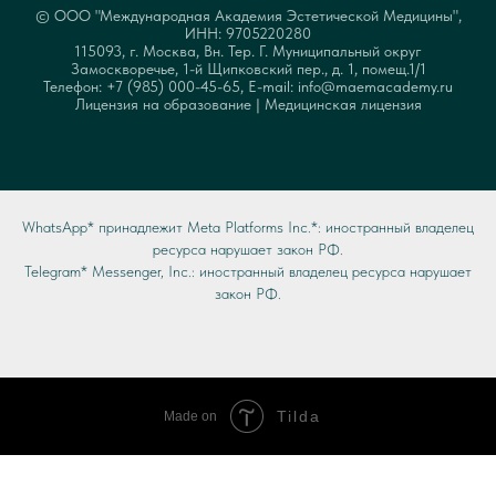
© ООО "Международная Академия Эстетической Медицины",
ИНН: 9705220280
115093, г. Москва, Вн. Тер. Г. Муниципальный округ
Замоскворечье, 1-й Щипковский пер., д. 1, помещ.1/1
Телефон: +7 (985) 000-45-65, E-mail: info@maemacademy.ru
Лицензия на образование
|
Медицинская лицензия
WhatsApp* принадлежит Meta Platforms Inc.*: иностранный владелец
ресурса нарушает закон РФ.
Telegram* Messenger, Inc.: иностранный владелец ресурса нарушает
закон РФ.
Tilda
Made on