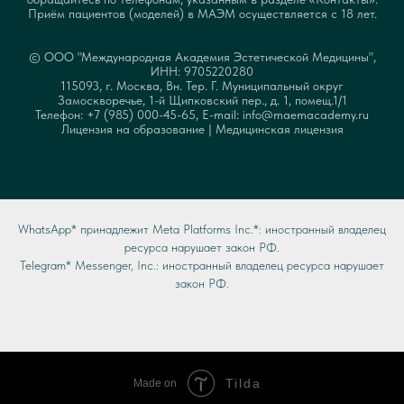
Приём пациентов (моделей) в МАЭМ осуществляется с 18 лет.
© ООО "Международная Академия Эстетической Медицины",
ИНН: 9705220280
115093, г. Москва, Вн. Тер. Г. Муниципальный округ
Замоскворечье, 1-й Щипковский пер., д. 1, помещ.1/1
Телефон: +7 (985) 000-45-65, E-mail: info@maemacademy.ru
Лицензия на образование
|
Медицинская лицензия
WhatsApp* принадлежит Meta Platforms Inc.*: иностранный владелец
ресурса нарушает закон РФ.
Telegram* Messenger, Inc.: иностранный владелец ресурса нарушает
закон РФ.
Tilda
Made on